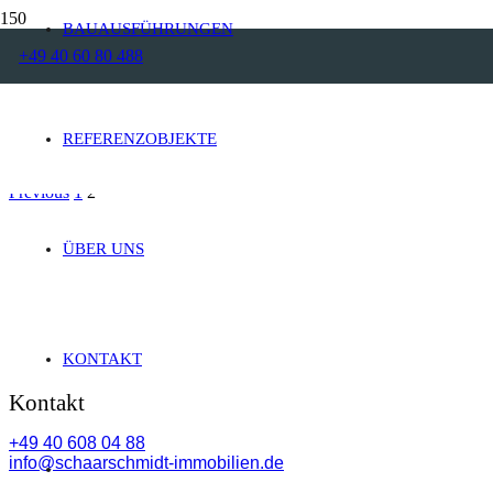
BAUAUSFÜHRUNGEN
+49 40 60 80 488
EINFAMILIENHAUS
REFERENZOBJEKTE
WINKELWALMDACH-LANDHAUS
Previous
1
2
ÜBER UNS
Schaarschmidt
Immobilien
Treudelberg 48
22397 Hamburg
KONTAKT
Kontakt
+49 40 608 04 88
info@schaarschmidt-immobilien.de